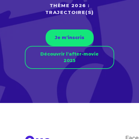
THÈME 2026 :
TRAJECTOIRE(S)
Je m'inscris
Découvrir l'after-movie
2025
Face