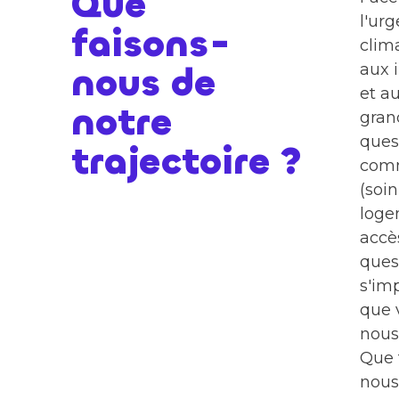
Que
l'ur
faisons-
clim
nous de
aux 
et a
notre
gran
ques
trajectoire ?
com
(soin
loge
accè
ques
s'imp
que 
nous
Que 
nous