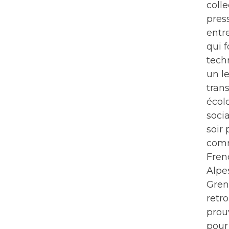
colle
pres
entr
qui f
tech
un l
trans
écol
socia
soir 
com
Fren
Alpe
Gren
retr
prou
pour