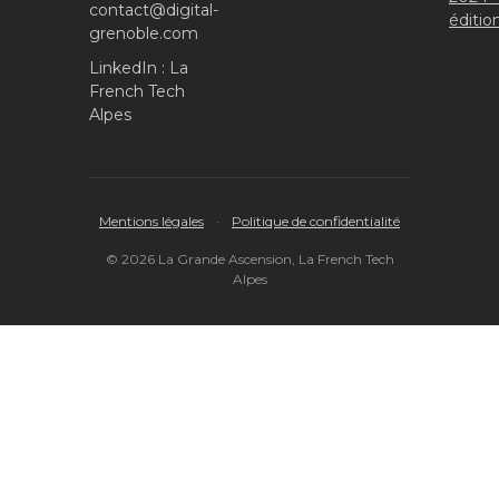
contact@digital-
éditio
grenoble.com
LinkedIn : La
French Tech
Alpes
Mentions légales
·
Politique de confidentialité
© 2026 La Grande Ascension, La French Tech
Alpes