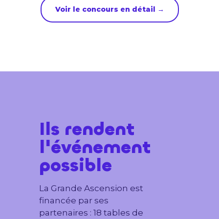
Voir le concours en détail →
Ils rendent
l'événement
possible
La Grande Ascension est
financée par ses
partenaires : 18 tables de