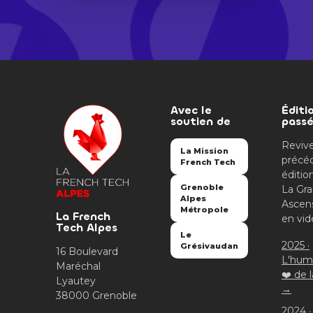
Avec le
Éditi
soutien de
pass
Revive
La Mission
précé
French Tech
éditio
Grenoble
La Gr
Alpes
Ascen
Métropole
La French
en vid
Tech Alpes
Le
2025 ·
Grésivaudan
16 Boulevard
L'hum
Maréchal
❤️ de 
Lyautey
→
38000 Grenoble
2024 ·