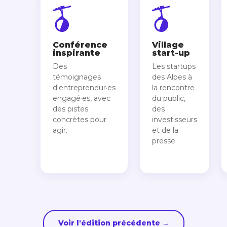
Conférence
Village
inspirante
start-up
Des
Les startups
témoignages
des Alpes à
d'entrepreneur·es
la rencontre
engagé·es, avec
du public,
des pistes
des
concrètes pour
investisseurs
agir.
et de la
presse.
Voir l'édition précédente →