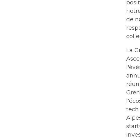
posit
notr
de n
resp
colle
La G
Asce
l'év
annu
réuni
Gren
l'éc
tech
Alpes
start
inves