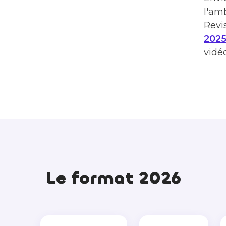
l'am
Revi
202
vidéo
Le format 2026